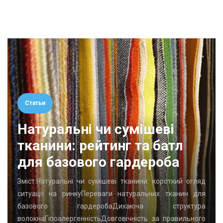
Статьи
Натуральні чи сумішеві
тканини: рейтинг та батл
для базового гардероба
Зміст:Натуральні чи сумішеві тканини: короткий огляд
ситуації на ринкуПереваги натуральних тканин для
базового гардеробаДихаюча структура
волокнаГіпоалергенністьДовговічність за правильного